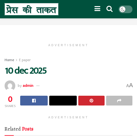
ADVERTISEMENT
Home
E paper
10 dec 2025
A
by
admin
A
0
SHARES
ADVERTISEMENT
Related
Posts