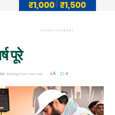
ADVERTISEMENT
ष पूरे
0
A
DIA
Reading Time: 1 min read
A