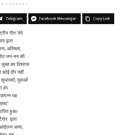
ERTISEMENT
Telegram
Facebook Messenger
Copy Link
्रीय गीत ‘वंदे
ाय द्वारा
ना, अस्मिता,
ह गीत जन-मन की
ी सुबह का विश्वास
सा कोई दौर नहीं
 सुधारकों, युवाओं
टा हो।
उत्पन्न यह
ंदमठ’
्थापित हुआ।
ैगोर द्वारा
 आंदोलन आया,