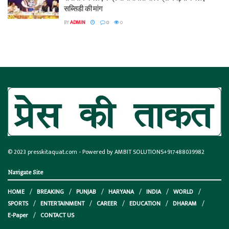
सब्सिडी की मांग
BY
ADMIN
0
0
© 2023
presskitaquat.com
- Powered by AMBIT SOLUTIONS
+917488039982
Navigate Site
HOME
BREAKING
PUNJAB
HARYANA
INDIA
WORLD
SPORTS
ENTERTAINMENT
CAREER
EDUCATION
DHARAM
E-Paper
CONTACT US