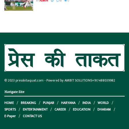
BY
ADMIN
0
0
© 2023
presskitaquat.com
- Powered by AMBIT SOLUTIONS
+917488039982
Navigate Site
HOME
BREAKING
PUNJAB
HARYANA
INDIA
WORLD
SPORTS
ENTERTAINMENT
CAREER
EDUCATION
DHARAM
E-Paper
CONTACT US