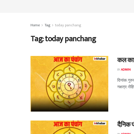
Home
Tag
today panchang
Tag:
today panchang
कल का 
BY
ADMIN
दिनांक: गुर
नक्षत्र: रो
दैनिक प