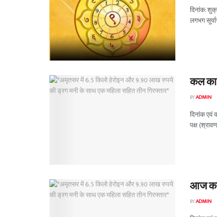
दिनांक: शुक
लगभग सूर्या
कल का 
BY
ADMIN
दिनांक एवं 
पक्ष (श्रावण
आज का 
BY
ADMIN