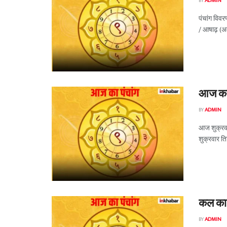
BY
ADMIN
पंचांग विवर
/ आषाढ़ (अम
आज का 
BY
ADMIN
आज शुक्रवार
शुक्रवार तिथ
कल का 
BY
ADMIN