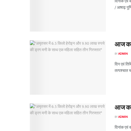
दिनांक एवं 
/ आषाढ़ पूर्णि
आज का 
BY
ADMIN
दिन एवं तिथ
तत्पश्चात चत
आज का 
BY
ADMIN
दिनांक एवं 