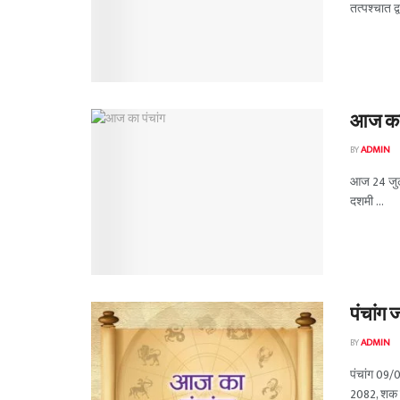
तत्पश्चात द्व
आज का 
BY
ADMIN
आज 24 जुला
दशमी ...
पंचांग 
BY
ADMIN
पंचांग 09/
2082, शक सं