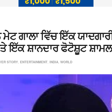
 ਮੇਟ ਗਾਲਾ ਵਿੱਚ ਇੱਕ ਯਾਦਗਾਰੀ
ੇ ਇੱਕ ਸ਼ਾਨਦਾਰ ਫੋਟੋਸ਼ੂਟ ਸ਼ਾਮ
VER STORY
,
ENTERTAINMENT
,
INDIA
,
WORLD