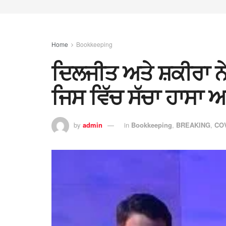
Home
Bookkeeping
ਦਿਲਜੀਤ ਅਤੇ ਸ਼ਕੀਰਾ ਨੇ
ਜਿਸ ਵਿੱਚ ਸੱਚਾ ਹਾਸਾ ਅਤ
by
admin
in
Bookkeeping
,
BREAKING
,
CO