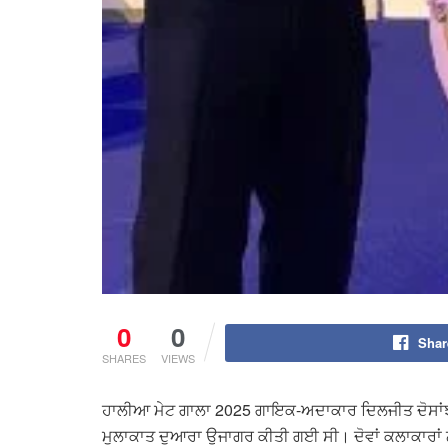
0
0
Shar
SHARES
VIEWS
ਹਾਲੀਆ ਮੇਟ ਗਾਲਾ 2025 ਗਾਇਕ-ਅਦਾਕਾਰ ਦਿਲਜੀਤ ਦੋਸਾਂਝ ਲ
ਮੁਲਾਕਾਤ ਦੁਆਰਾ ਉਜਾਗਰ ਕੀਤੀ ਗਈ ਸੀ। ਦੋਵਾਂ ਕਲਾਕਾਰਾਂ ਨੇ 