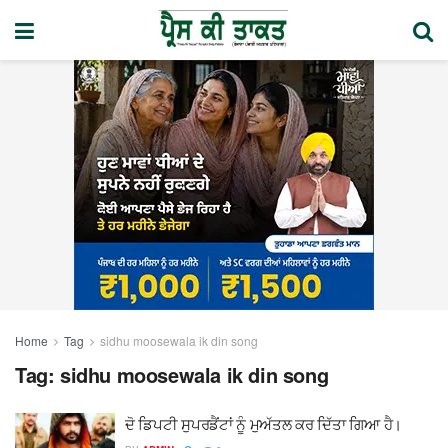
Home
Tag
sidhu moosewala ik din song
Tag:
sidhu moosewala ik din song
ਦੋ ਡਿਪਟੀ ਸੁਪਰਡੈਂਟਾਂ ਨੂੰ ਮੁਅੱਤਲ ਕਰ ਦਿੱਤਾ ਗਿਆ ਹੈ।