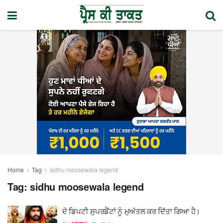
Home
Tag
sidhu moosewala legend
Tag:
sidhu moosewala legend
ਦੋ ਡਿਪਟੀ ਸੁਪਰਡੈਂਟਾਂ ਨੂੰ ਮੁਅੱਤਲ ਕਰ ਦਿੱਤਾ ਗਿਆ ਹੈ।