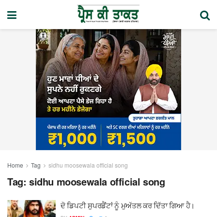
Home
Tag
sidhu moosewala official song
Tag:
sidhu moosewala official song
ਦੋ ਡਿਪਟੀ ਸੁਪਰਡੈਂਟਾਂ ਨੂੰ ਮੁਅੱਤਲ ਕਰ ਦਿੱਤਾ ਗਿਆ ਹੈ।