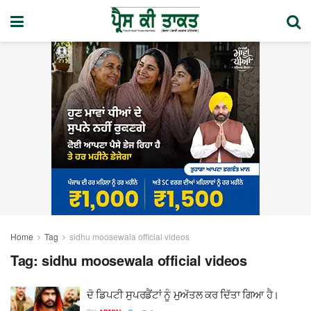
Home
Tag
sidhu moosewala official videos
Tag:
sidhu moosewala official videos
ਦੋ ਡਿਪਟੀ ਸੁਪਰਡੈਂਟਾਂ ਨੂੰ ਮੁਅੱਤਲ ਕਰ ਦਿੱਤਾ ਗਿਆ ਹੈ।