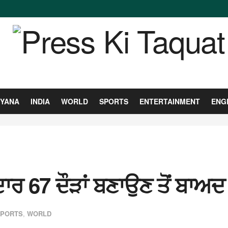
YANA
INDIA
WORLD
SPORTS
ENTERTAINMENT
ENG
ਨਦਾਰ 67 ਦੌੜਾਂ ਬਣਾਉਣ ਤੋਂ ਬਾ
PORTS
,
WORLD