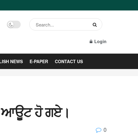
Login
LISH NEWS
E-PAPER
CONTACT US
ਅਦ ਆਊਟ ਹੋ ਗਏ।
0