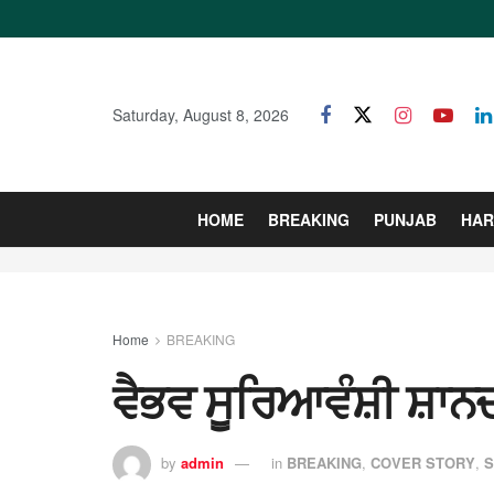
Saturday, August 8, 2026
HOME
BREAKING
PUNJAB
HAR
Home
BREAKING
ਵੈਭਵ ਸੂਰਿਆਵੰਸ਼ੀ ਸ਼ਾ
by
admin
in
BREAKING
,
COVER STORY
,
S