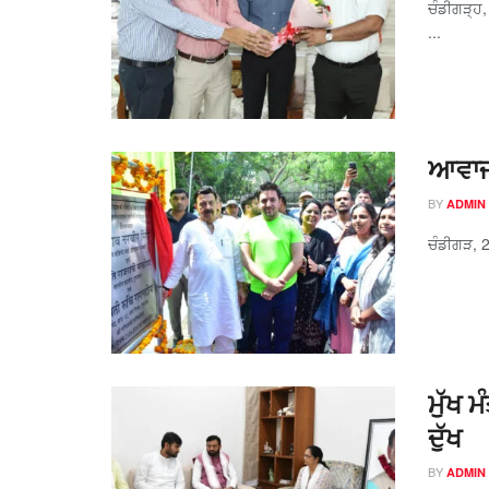
ਚੰਡੀਗੜ੍ਹ
...
ਆਵਾਜਾ
BY
ADMIN
ਚੰਡੀਗੜ, 2
ਮੁੱਖ 
ਦੁੱਖ
BY
ADMIN