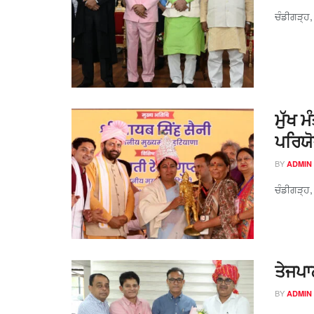
ਚੰਡੀਗੜ੍ਹ,
ਮੁੱਖ 
ਪਰਿਯੋ
BY
ADMIN
ਚੰਡੀਗੜ੍ਹ,
ਤੇਜਪਾ
BY
ADMIN